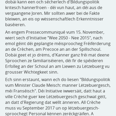
dobäi kann een och sécherlech d'Bildungspolitik
kritesch hannerfroen - déi vun haut, an déi aus de
vergaangene Joren. Mir sollten awer bei de Fakte
bleiwen, an eis op wëssenschaftlech Erkenntnisser
baséieren.
An engem Pressecommuniqué vum 15. November,
wiert sech d'Initiative "Wee 2050 - Nee 2015", nach
emol géint déi geplangte méisproocheg Fréifërderung
an de Crèchen, am Precoce an an der Spillschoul.
Dobäi geet et jo drëms, d'Kanner ganz fréi mat deene
Sproochen ze familiariséieren, déi fir de spéideren
Erfolleg an der Schoul an am Liewen zu Lëtzebuerg vu
grousser Wichtegkeet sinn.
Ech sinn erstaunt, wann ech do liesen "Bildungspolitik
vum Minister Claude Meisch: manner Lëtzebuergesch,
méi Franséisch". Déi Initiative iwwersäit, datt haut a
ville Crèchë guer kee Lëtzebuergesch geschwat gëtt,
an datt d'Regierung dat wëllt änneren. All Crèche
muss vu September 2017 un op lëtzebuergesch-
sproochegt Personal kënnen zeréckgräifen. A