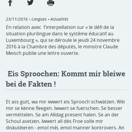
Partager sur Facebook
Partager sur Twitter
Imprimer
- nouvelle fenêtre
- nouvelle fenêtre
23/11/2016
• Langues • Actualités
En relation avec l’interpellation sur « le défi de la
situation plurilingue dans le système éducatif au
Luxembourg », qui se déroule le jeudi 24 novembre
2016 à la Chambre des députés, le ministre Claude
Meisch publie une lettre ouverte.
Eis Sproochen: Kommt mir bleiwe
bei de Fakten !
Et ass gutt, wa mir iwwert eis Sprooch schwätzen. Wéi
mir se kënne fleegen. Iwwert se fuerschen. Se besser
vermëttelen. Se am Alldag present halen. Se an der
Schoul asetzen. Iwwert all dës Froe solle mir
diskutéieren - emol méi, emol manner kontrovers. An