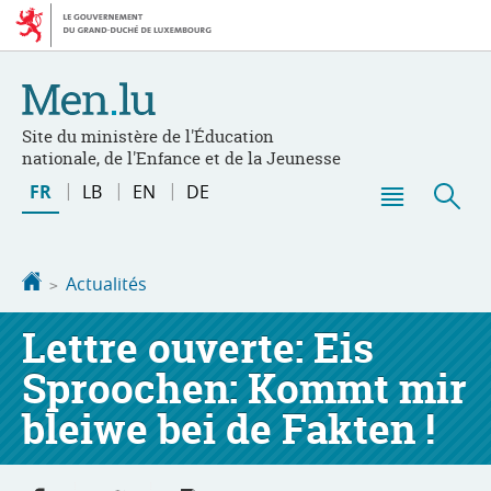
Aller
Aller
à
au
la
contenu
navigation
Site du ministère de l'Éducation
nationale, de l'Enfance et de la Jeunesse
Changer
FR
LB
EN
DE
de
Menu
Rec
langue
principal
Accueil
Actualités
Lettre ouverte: Eis
Sproochen: Kommt mir
bleiwe bei de Fakten !