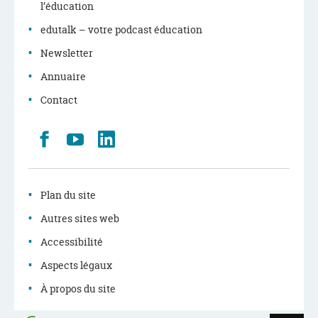
l’éducation
edutalk – votre podcast éducation
Newsletter
Annuaire
Contact
Retrouvez
Youtube
LinkedIn
nous
sur
Facebook
Plan du site
Autres sites web
Accessibilité
Aspects légaux
À propos du site