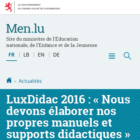
Aller
Aller
à
au
la
contenu
navigation
Site du ministère de l'Éducation
nationale, de l'Enfance et de la Jeunesse
Changer
FR
LB
EN
DE
de
Menu
Rec
langue
principal
Accueil
Actualités
LuxDidac 2016 : « Nous
devons élaborer nos
propres manuels et
supports didactiques »