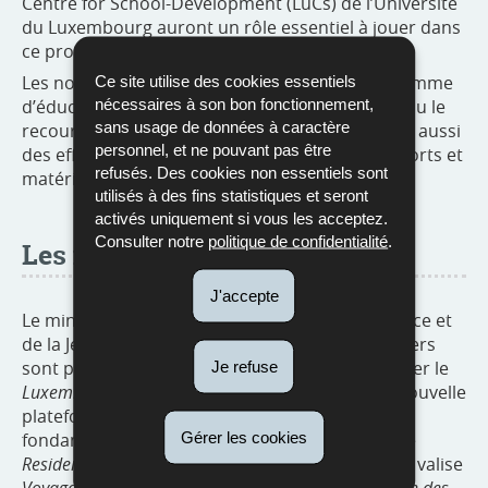
Centre for School-Development (LuCs) de l’Université
du Luxembourg auront un rôle essentiel à jouer dans
ce processus.
Les nouvelles approches, notamment le programme
Ce site utilise des cookies essentiels
nécessaires à son bon fonctionnement,
d’éducation plurilingue pour la petite enfance, ou le
sans usage de données à caractère
recours accru au numérique à l’école, imposent aussi
personnel, et ne pouvant pas être
des efforts pour développer de nouveaux supports et
refusés. Des cookies non essentiels sont
matériels didactiques.
utilisés à des fins statistiques et seront
activés uniquement si vous les acceptez.
Consulter notre
politique de confidentialité
.
Les nouveautés du ministère
J'accepte
Le ministère de l’Éducation nationale, de l’Enfance et
de la Jeunesse est présent à LuxDidac. Des ateliers
sont prévus tout au long du salon pour présenter le
Je refuse
Luxemburger Sprachfuchs
destiné au cycle 4, la nouvelle
plateforme numérique de l’enseignement
Gérer les cookies
fondamental,
oli.education.lu
,
le projet animé
Residence Reebou
qui traite du multilinguisme, la valise
Voyage au pays des langues
et le
Portfolio européen des