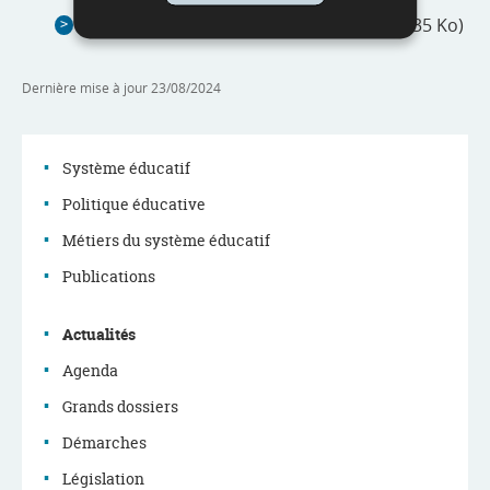
Liste des candidats assermentés
(Pdf - 235 Ko)
Dernière mise à jour
23/08/2024
Système éducatif
Politique éducative
Menu
Métiers du système éducatif
de
Publications
navigation
Actualités
Agenda
Grands dossiers
Démarches
Législation