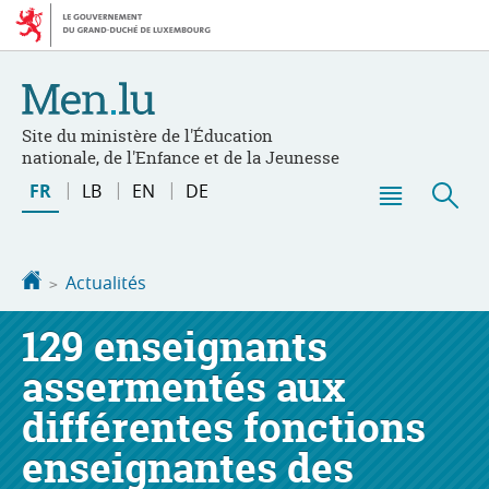
Aller
Aller
à
au
la
contenu
navigation
Site du ministère de l'Éducation
nationale, de l'Enfance et de la Jeunesse
Changer
FR
LB
EN
DE
de
Menu
Rec
langue
principal
Accueil
Actualités
129 enseignants
assermentés aux
différentes fonctions
enseignantes des