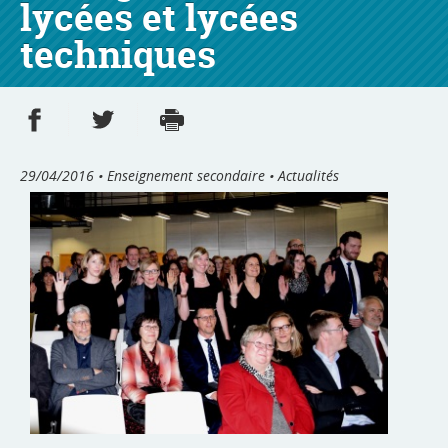
lycées et lycées
techniques
Partager sur Facebook
Partager sur Twitter
Imprimer
- nouvelle fenêtre
- nouvelle fenêtre
29/04/2016
• Enseignement secondaire • Actualités