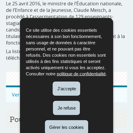
Le 25 avril 2016, le ministre de l’Éducation nationale,
de l’Enfance et de la Jeunesse, Claude Meisch, a
procédé à l’assermentation de 129 enseignants-
stagiaires qui ont été nommés à la fonction de
candidat-enseignant. Un enseignant-stagiaire,
Ce site utilise des cookies essentiels
titulaire d’un doctorat, a été nommé directement à la
nécessaires à son bon fonctionnement,
fonction d’enseignant.
sans usage de données à caractère
personnel, et ne pouvant pas être
La liste des enseignants assermentés est
refusés. Des cookies non essentiels sont
téléchargeable ci-après.
utilisés à des fins statistiques et seront
activés uniquement si vous les acceptez.
Consulter notre
politique de confidentialité
.
ACTUALITÉS
J'accepte
Vers toutes les actualités
Je refuse
Pour en savoir plus
Gérer les cookies