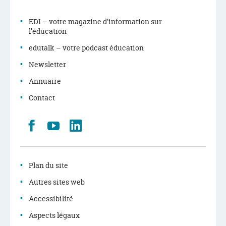
EDI – votre magazine d’information sur
l’éducation
edutalk – votre podcast éducation
Newsletter
Annuaire
Contact
Retrouvez
Youtube
LinkedIn
nous
sur
Facebook
Plan du site
Autres sites web
Accessibilité
Aspects légaux